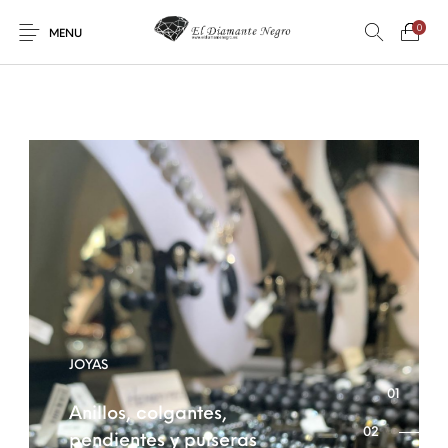
0
MENU
Novedades
En oferta !
DECORACIÓN
DINOSAURIOS
ESOTERISMO
FÓSILES
JOYAS
METEORITOS
JOYAS
PRODUCTOS DE
MINERALES
CONSUMO
Anillos, colgantes,
pendientes y pulseras