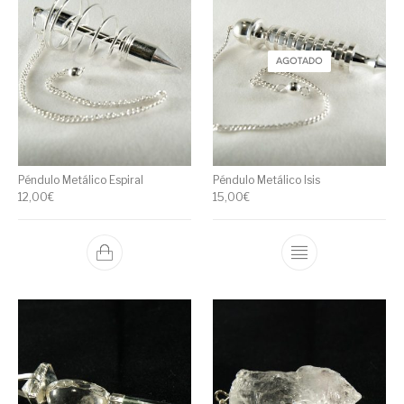
AGOTADO
Péndulo Metálico Espiral
Péndulo Metálico Isis
12,00
€
15,00
€