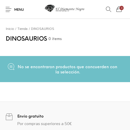
0
MENU
Inicio
/
Tienda
/
DINOSAURIOS
DINOSAURIOS
0 items
Novedades
En oferta !
DECORACIÓN
DINOSAURIOS
No se encontraron productos que concuerden con
la selección.
ESOTERISMO
FÓSILES
JOYAS
METEORITOS
PRODUCTOS DE
MINERALES
CONSUMO
Envío gratuito
Por compras superiores a 50€