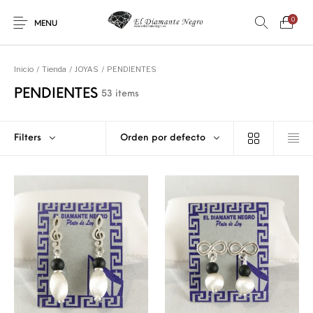
0
MENU
Inicio
/
Tienda
/
JOYAS
/
PENDIENTES
PENDIENTES
53 items
Filters
Orden por defecto
Novedades
En oferta !
DECORACIÓN
DINOSAURIOS
ESOTERISMO
FÓSILES
JOYAS
METEORITOS
PRODUCTOS DE
MINERALES
CONSUMO