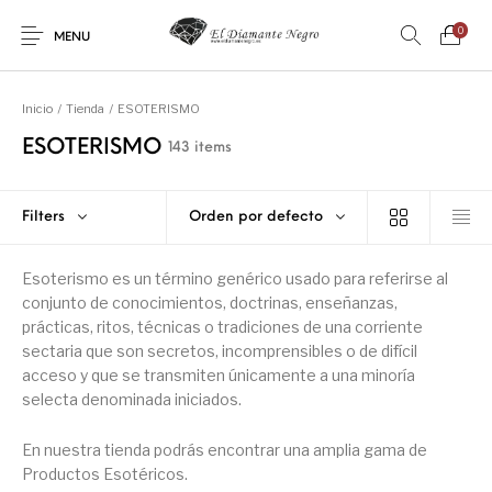
0
MENU
Inicio
/
Tienda
/
ESOTERISMO
ESOTERISMO
143 items
Filters
Orden por defecto
Novedades
En oferta !
DECORACIÓN
DINOSAURIOS
Esoterismo es un término genérico usado para referirse al
conjunto de conocimientos, doctrinas, enseñanzas,
ESOTERISMO
FÓSILES
JOYAS
METEORITOS
prácticas, ritos, técnicas o tradiciones de una corriente
sectaria que son secretos, incomprensibles o de difícil
acceso y que se transmiten únicamente a una minoría
selecta denominada iniciados.
PRODUCTOS DE
MINERALES
CONSUMO
En nuestra tienda podrás encontrar una amplia gama de
Productos Esotéricos.