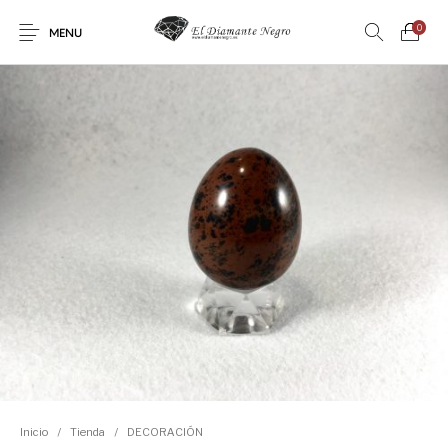
0
MENU
Novedades
En oferta !
DECORACIÓN
DINOSAURIOS
ESOTERISMO
FÓSILES
JOYAS
METEORITOS
PRODUCTOS DE
MINERALES
CONSUMO
Inicio
/
Tienda
/
DECORACIÓN