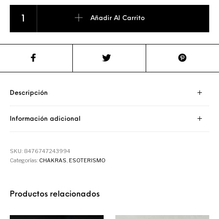
Colgante Chakras-El Árbol de la Vida cantidad
Añadir Al Carrito
Descripción
Información adicional
SKU:
8476747243994
Categorías:
CHAKRAS
,
ESOTERISMO
Productos relacionados