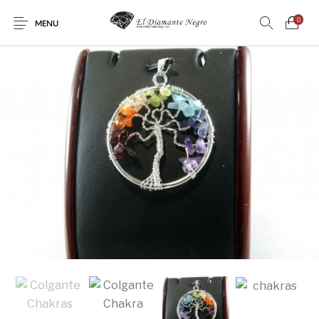
0
MENU
Novedades
En oferta !
DECORACIÓN
DINOSAURIOS
ESOTERISMO
FÓSILES
JOYAS
METEORITOS
PRODUCTOS DE
MINERALES
CONSUMO