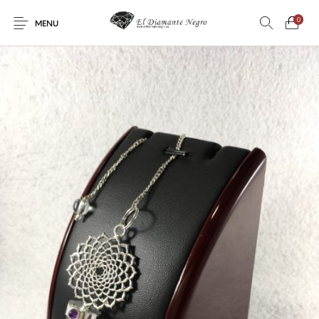
0
MENU
Novedades
En oferta !
DECORACIÓN
DINOSAURIOS
ESOTERISMO
FÓSILES
JOYAS
METEORITOS
PRODUCTOS DE
MINERALES
CONSUMO