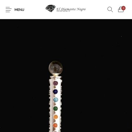
0
MENU
Novedades
En oferta !
DECORACIÓN
DINOSAURIOS
ESOTERISMO
FÓSILES
JOYAS
METEORITOS
PRODUCTOS DE
MINERALES
CONSUMO