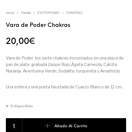
Inicio
/
Tienda
/
ESOTERISMO
/
CHAKRAS
Vara de Poder Chakras
20,00
€
Vara de Poder los siete chakras incrustados en una placa de
pan de plata grabada (Jaspe Rojo,Ágata Carneola, Calcita
Naranja. Aventurina Verde, Sodalita, turquenita y Amatista).
Una esfera y una punta facetada de Cuarzo Blanco de 12 cm.
5 disponibles
Vara de Poder Chakras cantidad
Añadir Al Carrito