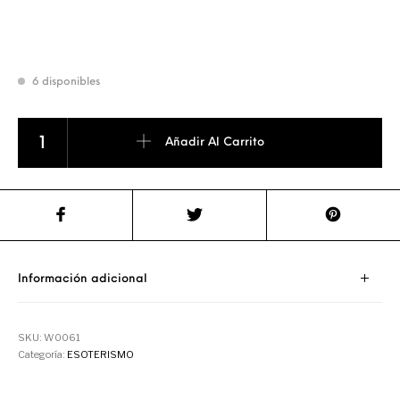
6 disponibles
Generado Pránico de Cuarzo Cristal de Roca y Turmalina Negra 
Añadir Al Carrito
Información adicional
SKU:
W0061
Categoría:
ESOTERISMO