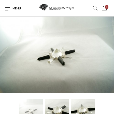
0
MENU
Novedades
En oferta !
DECORACIÓN
DINOSAURIOS
ESOTERISMO
FÓSILES
JOYAS
METEORITOS
PRODUCTOS DE
MINERALES
CONSUMO