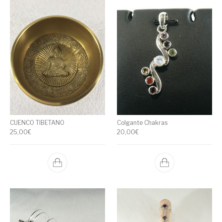
CUENCO TIBETANO
Colgante Chakras
25,00
€
20,00
€