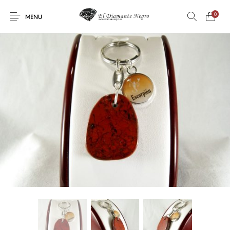
0
MENU
Novedades
En oferta !
DECORACIÓN
DINOSAURIOS
ESOTERISMO
FÓSILES
JOYAS
METEORITOS
PRODUCTOS DE
MINERALES
CONSUMO