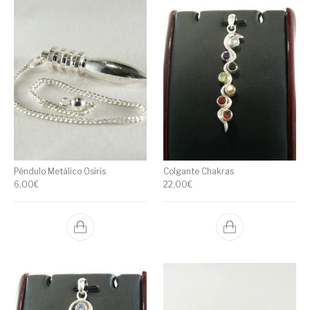
Péndulo Metálico Osiris
Colgante Chakras
6,00
€
22,00
€