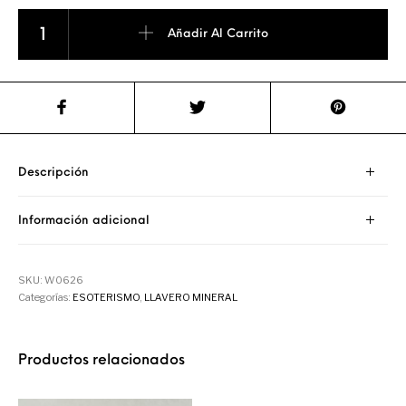
Llavero Signos del Zodiaco (Libra) cantidad
Añadir Al Carrito
Descripción
Información adicional
SKU:
W0626
Categorías:
ESOTERISMO
,
LLAVERO MINERAL
Productos relacionados