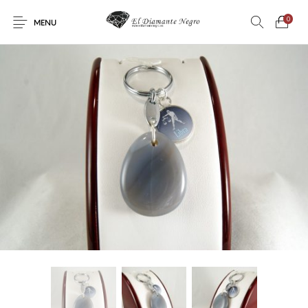
0
MENU
Novedades
En oferta !
DECORACIÓN
DINOSAURIOS
ESOTERISMO
FÓSILES
JOYAS
METEORITOS
PRODUCTOS DE
MINERALES
CONSUMO