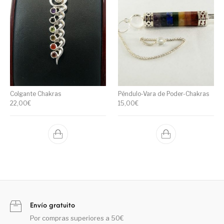
Colgante Chakras
Péndulo-Vara de Poder-Chakras
22,00
€
15,00
€
Envío gratuito
Por compras superiores a 50€