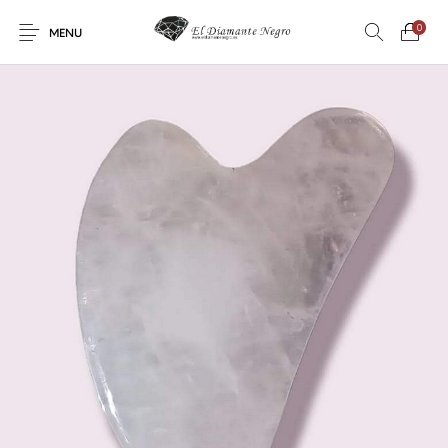
0
MENU
Novedades
En oferta !
DECORACIÓN
DINOSAURIOS
ESOTERISMO
FÓSILES
JOYAS
METEORITOS
PRODUCTOS DE
MINERALES
CONSUMO