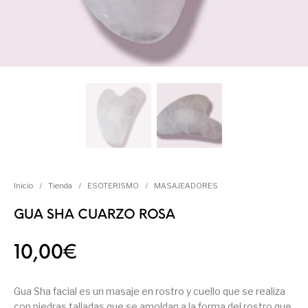
Inicio
/
Tienda
/
ESOTERISMO
/
MASAJEADORES
GUA SHA CUARZO ROSA
10,00
€
Gua Sha facial es un masaje en rostro y cuello que se realiza
con piedras talladas que se amoldan a la forma del rostro que