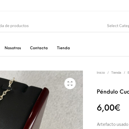
Select Cate
Nosotros
Contacta
Tienda
CIÓN
DINOSAURIOS
ESOTERISMO
F
Inicio
/
Tienda
/
Péndulo Cu
PRODUCTOS DE
MINERALES
CONSUMO
6,00
€
Artefacto usado p