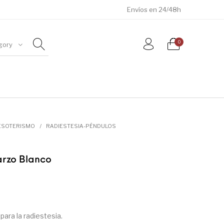
Envíos en 24/48h
0
gory
ÓSILES
JOYAS
METEORITOS
ESOTERISMO
/
RADIESTESIA-PÉNDULOS
arzo Blanco
ara la radiestesia.