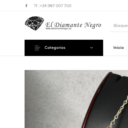
Tf .:
+34 987 007 700
Categorías
Inicio
Novedades
En oferta !
DECORA