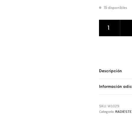
15 disponibles
Péndulo Cuarzo 
Descripción
Información adic
SKU:
W1029
Categoría:
RADIESTE