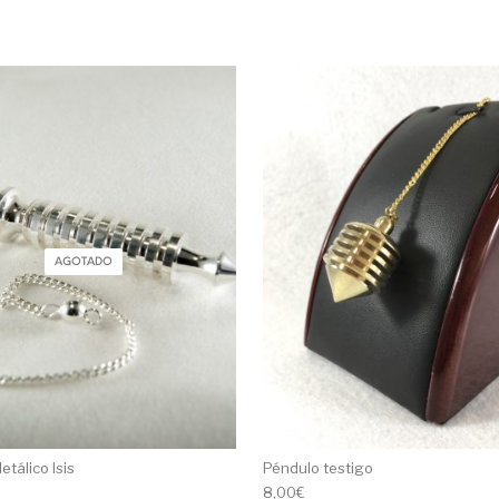
AGOTADO
tálico Isis
Péndulo testigo
8,00
€