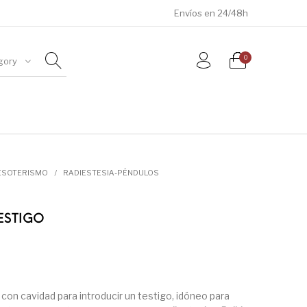
Envíos en 24/48h
0
gory
ÓSILES
JOYAS
METEORITOS
ESOTERISMO
/
RADIESTESIA-PÉNDULOS
ESTIGO
con cavidad para introducir un testigo, idóneo para