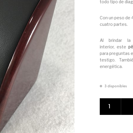
todo tipo de dia
Con un peso de 4
cuatro partes.
Al brindar la
interior, este
pé
para preguntas e
testigo. Tambi
energética.
3 disponibles
PÉNDULO TESTIG