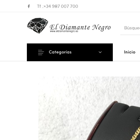
Tf .:
+34 987 007 700
Categorías
Inicio
Novedades
En oferta !
DECORA