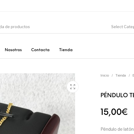
Select Cate
Nosotros
Contacta
Tienda
CIÓN
DINOSAURIOS
ESOTERISMO
F
Inicio
/
Tienda
/
PÉNDULO T
PRODUCTOS DE
MINERALES
CONSUMO
15,00
€
Péndulo de latón 