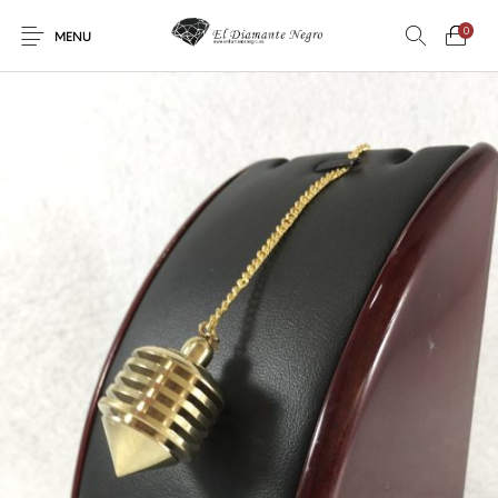
0
MENU
Novedades
En oferta !
DECORACIÓN
DINOSAURIOS
ESOTERISMO
FÓSILES
JOYAS
METEORITOS
PRODUCTOS DE
MINERALES
CONSUMO