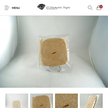
0
MENU
Novedades
En oferta !
DECORACIÓN
DINOSAURIOS
ESOTERISMO
FÓSILES
JOYAS
METEORITOS
PRODUCTOS DE
MINERALES
CONSUMO