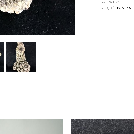
SKU:
W1175
Categoría:
FÓSILES