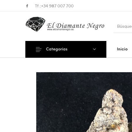
Tf .:
+34 987 007 700
Categorías
Inicio
Novedades
En oferta !
DECORA