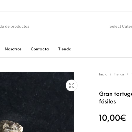
Select Cate
Nosotros
Contacta
Tienda
CIÓN
DINOSAURIOS
ESOTERISMO
F
Inicio
/
Tienda
/
Gran tortug
fósiles
PRODUCTOS DE
MINERALES
CONSUMO
10,00
€