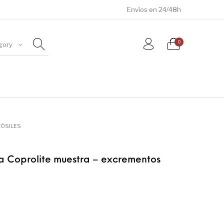
Envíos en 24/48h
0
gory
ÓSILES
JOYAS
METEORITOS
FÓSILES
a Coprolite muestra – excrementos