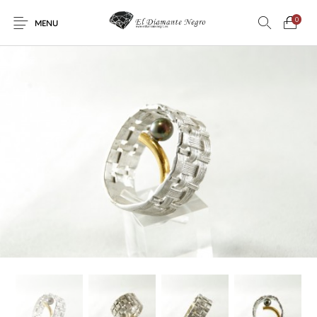
0
MENU
Novedades
En oferta !
DECORACIÓN
DINOSAURIOS
ESOTERISMO
FÓSILES
JOYAS
METEORITOS
PRODUCTOS DE
MINERALES
CONSUMO