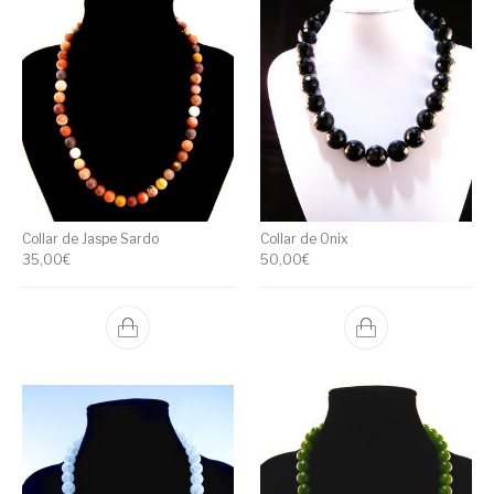
Collar de Jaspe Sardo
Collar de Onix
35,00
€
50,00
€