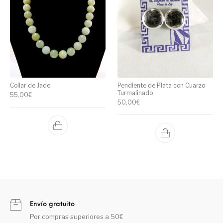
Collar de Jade
Pendiente de Plata con Cuarzo
Turmalinado
55,00
€
50,00
€
Envío gratuito
Por compras superiores a 50€