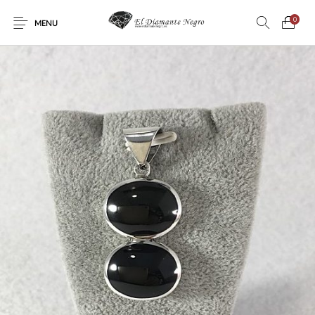
0
MENU
Novedades
En oferta !
DECORACIÓN
DINOSAURIOS
ESOTERISMO
FÓSILES
JOYAS
METEORITOS
PRODUCTOS DE
MINERALES
CONSUMO