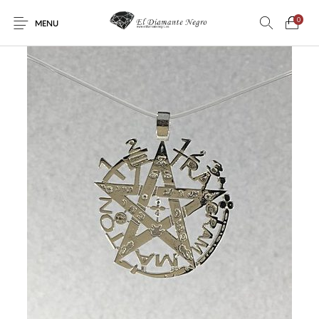
0
MENU
Novedades
En oferta !
DECORACIÓN
DINOSAURIOS
ESOTERISMO
FÓSILES
JOYAS
METEORITOS
PRODUCTOS DE
MINERALES
CONSUMO