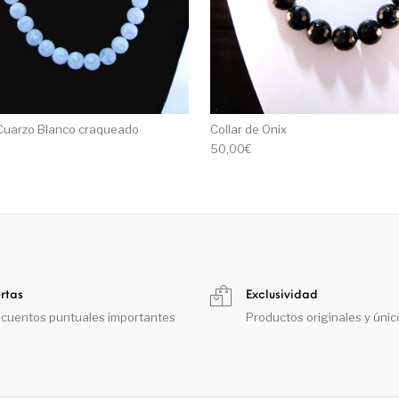
 Cuarzo Blanco craqueado
Collar de Onix
50,00
€
rtas
Exclusividad
cuentos puntuales importantes
Productos originales y únic