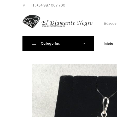
Tf .:
+34 987 007 700
Categorías
Inicio
Novedades
En oferta !
DECORA