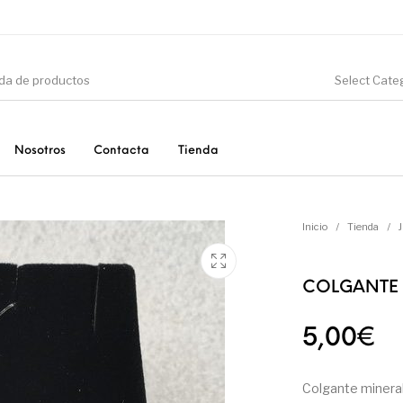
Select Cate
Nosotros
Contacta
Tienda
CIÓN
DINOSAURIOS
ESOTERISMO
F
Inicio
/
Tienda
/
COLGANTE 
PRODUCTOS DE
MINERALES
CONSUMO
5,00
€
Colgante minera