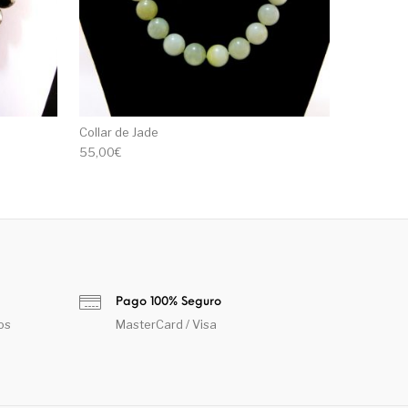
Collar de Jade
55,00
€
Pago 100% Seguro
os
MasterCard / Visa