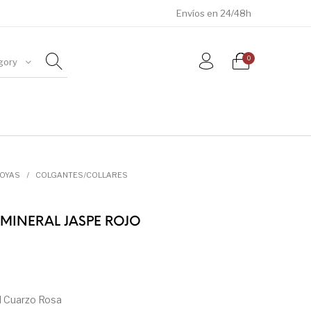
Envíos en 24/48h
0
gory
ÓSILES
JOYAS
METEORITOS
JOYAS
/
COLGANTES/COLLARES
MINERAL JASPE ROJO
l Cuarzo Rosa