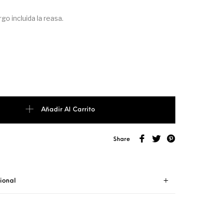
go incluida la reasa.
AL JASPE ROJO cantidad
Añadir Al Carrito
Share
ional