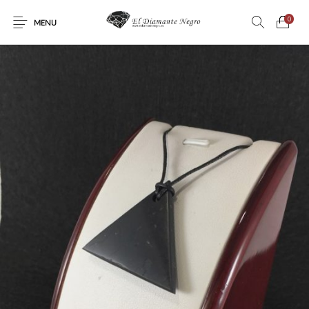
0
MENU
Novedades
En oferta !
DECORACIÓN
DINOSAURIOS
ESOTERISMO
FÓSILES
JOYAS
METEORITOS
PRODUCTOS DE
MINERALES
CONSUMO