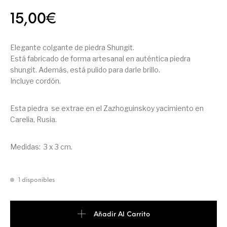
15,00
€
Elegante colgante de piedra Shungit.
Está fabricado de forma artesanal en auténtica piedra
shungit. Además, está pulido para darle brillo.
Incluye cordón.
Esta piedra se extrae en el Zazhoguinskoy yacimiento en
Carelia, Rusia.
Medidas: 3 x 3 cm.
1 disponibles
Añadir Al Carrito