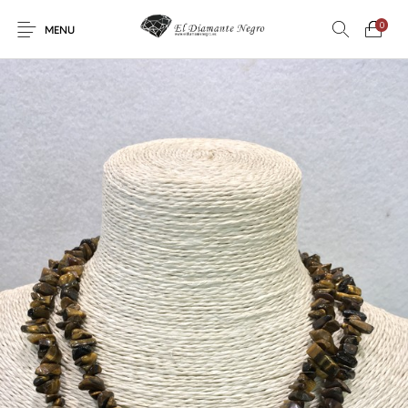
0
MENU
Novedades
En oferta !
DECORACIÓN
DINOSAURIOS
ESOTERISMO
FÓSILES
JOYAS
METEORITOS
PRODUCTOS DE
MINERALES
CONSUMO