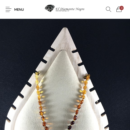
0
MENU
Novedades
En oferta !
DECORACIÓN
DINOSAURIOS
ESOTERISMO
FÓSILES
JOYAS
METEORITOS
PRODUCTOS DE
MINERALES
CONSUMO