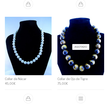
AGOTADO
Collar de Nácar
Collar de Ojo de Tigre
45,00
€
75,00
€