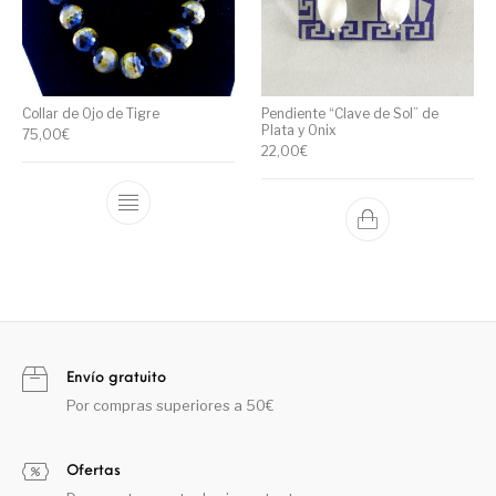
Collar de Ojo de Tigre
Pendiente “Clave de Sol” de
Plata y Onix
75,00
€
22,00
€
Envío gratuito
Por compras superiores a 50€
Ofertas