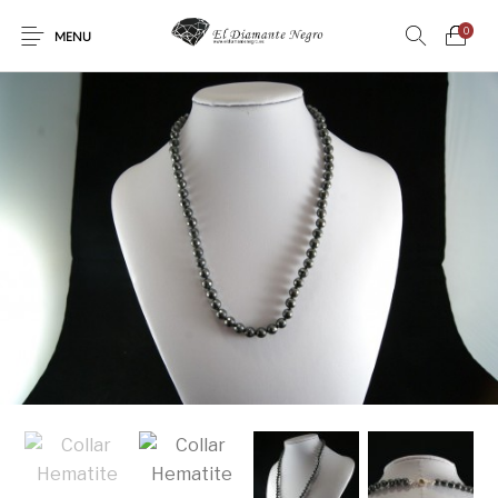
0
MENU
Novedades
En oferta !
DECORACIÓN
DINOSAURIOS
ESOTERISMO
FÓSILES
JOYAS
METEORITOS
PRODUCTOS DE
MINERALES
CONSUMO