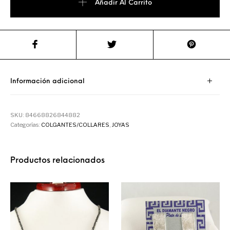
Añadir Al Carrito
Información adicional
SKU:
84668826844882
Categorías:
COLGANTES/COLLARES
,
JOYAS
Productos relacionados