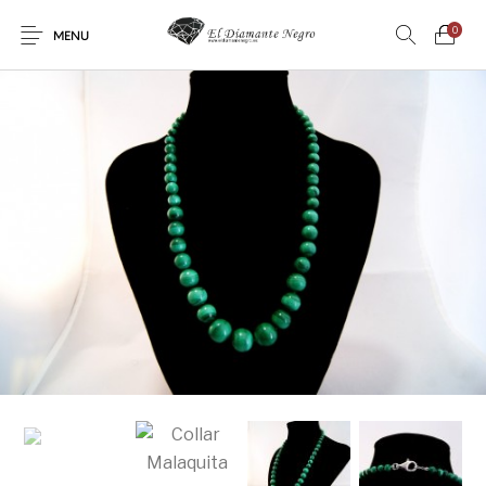
0
MENU
Novedades
En oferta !
DECORACIÓN
DINOSAURIOS
ESOTERISMO
FÓSILES
JOYAS
METEORITOS
PRODUCTOS DE
MINERALES
CONSUMO