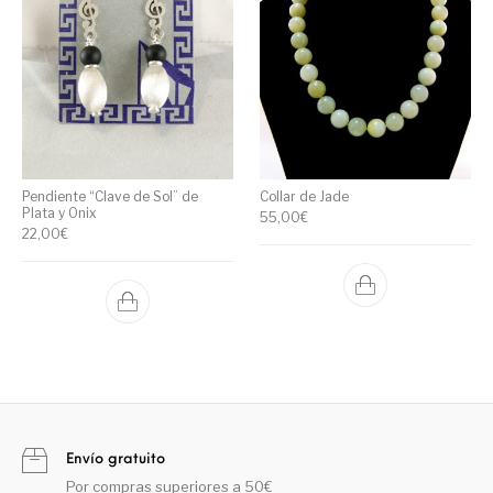
Pendiente “Clave de Sol” de
Collar de Jade
Plata y Onix
55,00
€
22,00
€
Envío gratuito
Por compras superiores a 50€