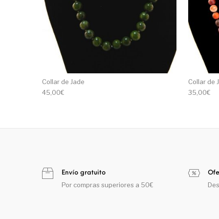
Collar de Jade
Collar de
45,00
€
35,00
€
Envío gratuito
Ofe
Por compras superiores a 50€
Des