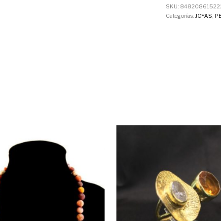
SKU:
848208615222
Categorías:
JOYAS
,
P