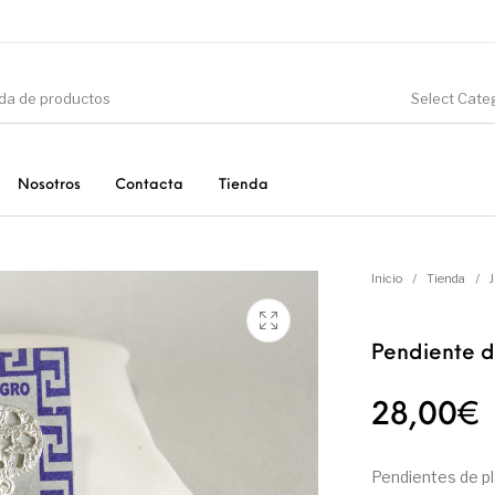
Select Cate
Nosotros
Contacta
Tienda
CIÓN
DINOSAURIOS
ESOTERISMO
F
Inicio
/
Tienda
/
Pendiente d
PRODUCTOS DE
MINERALES
CONSUMO
28,00
€
Pendientes de pl