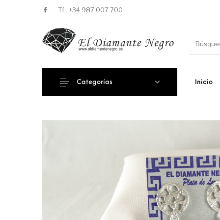
Tf .:
+34 987 007 700
Categorías
Inicio
Novedades
En oferta !
DECORA