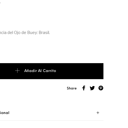
.
ia del Ojo de Buey: Brasil.
ta con Ojo de Buey cantidad
Añadir Al Carrito
Share
ional