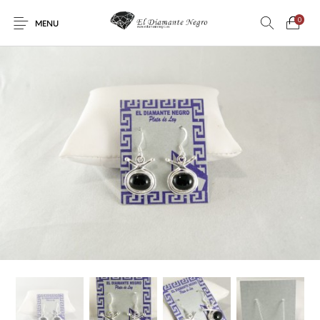
0
MENU
Novedades
En oferta !
DECORACIÓN
DINOSAURIOS
ESOTERISMO
FÓSILES
JOYAS
METEORITOS
PRODUCTOS DE
MINERALES
CONSUMO