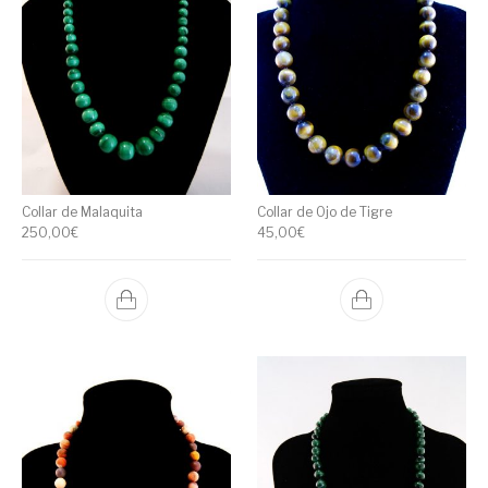
Collar de Malaquita
Collar de Ojo de Tigre
250,00
€
45,00
€