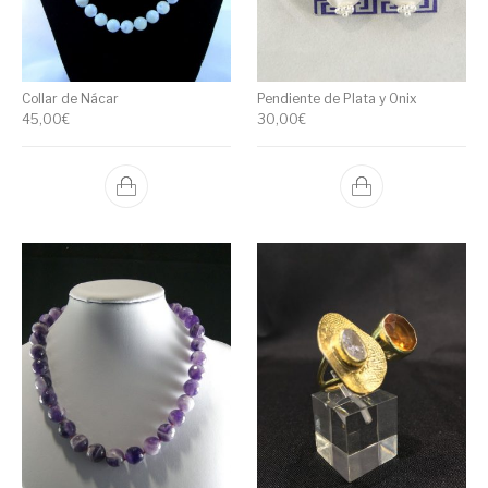
Collar de Nácar
Pendiente de Plata y Onix
45,00
€
30,00
€