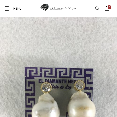
0
MENU
Novedades
En oferta !
DECORACIÓN
DINOSAURIOS
ESOTERISMO
FÓSILES
JOYAS
METEORITOS
PRODUCTOS DE
MINERALES
CONSUMO