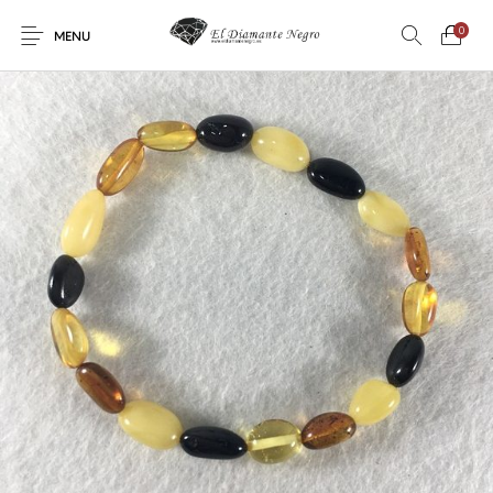
0
MENU
Novedades
En oferta !
DECORACIÓN
DINOSAURIOS
ESOTERISMO
FÓSILES
JOYAS
METEORITOS
PRODUCTOS DE
MINERALES
CONSUMO