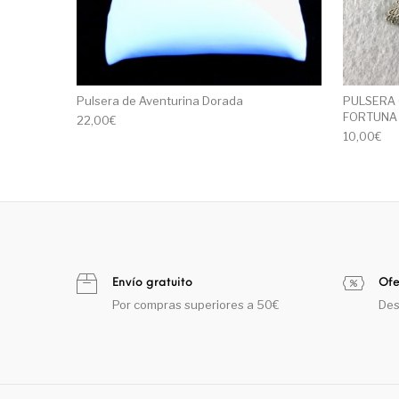
Pulsera de Aventurina Dorada
PULSERA 
FORTUNA
22,00
€
10,00
€
Envío gratuito
Ofe
Por compras superiores a 50€
Des