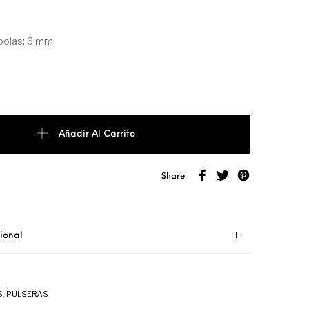
bolas: 6 mm.
 CHAKRAS EN MACRAMÉ NEGRO cantidad
Añadir Al Carrito
Share
ional
S
,
PULSERAS