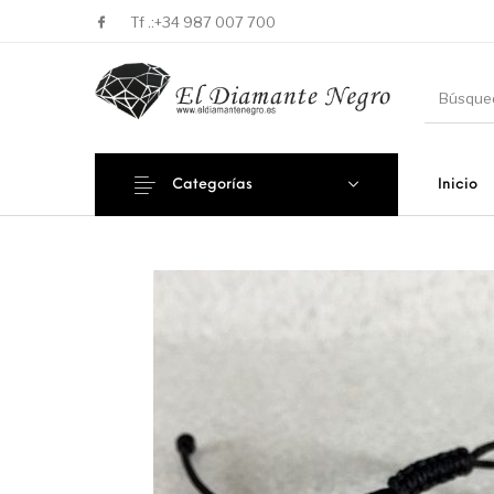
Tf .:
+34 987 007 700
Categorías
Inicio
Novedades
En oferta !
DECORA