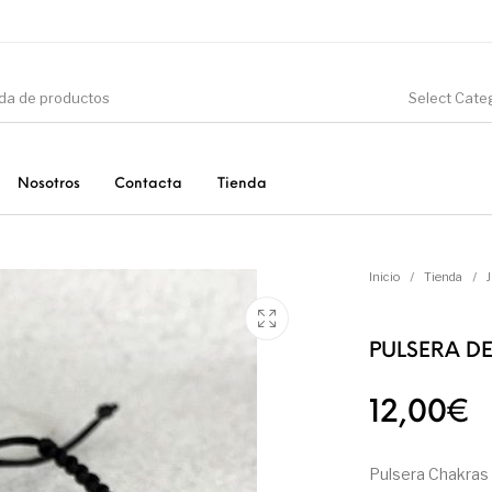
Select Cate
Nosotros
Contacta
Tienda
CIÓN
DINOSAURIOS
ESOTERISMO
F
Inicio
/
Tienda
/
PULSERA D
PRODUCTOS DE
MINERALES
CONSUMO
12,00
€
Pulsera Chakras 