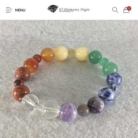
0
MENU
Novedades
En oferta !
DECORACIÓN
DINOSAURIOS
ESOTERISMO
FÓSILES
JOYAS
METEORITOS
PRODUCTOS DE
MINERALES
CONSUMO