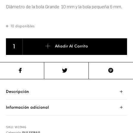
Diámetro de la bola Grande 10 mm y la bola pequeña 6 mm.
10 disponibles
PULSERA DE LOS CHAKRAS cantidad
Añadir Al Carrito
Descripción
Información adicional
SKU:
W1946
Categoría:
PULSERAS