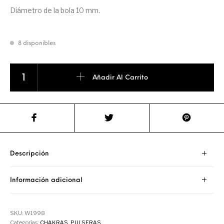
Diámetro de la bola 10 mm.
8 disponibles
PULSERA DE ONIX MATE CON LOS CHAKRAS cantidad
Añadir Al Carrito
Descripción
Información adicional
SKU:
W1998
Categorías:
CHAKRAS
,
PULSERAS