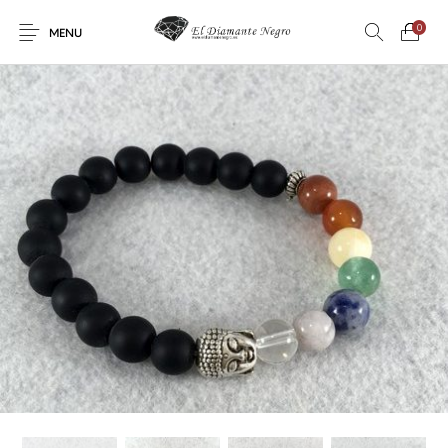
0
MENU
Novedades
En oferta !
DECORACIÓN
DINOSAURIOS
ESOTERISMO
FÓSILES
JOYAS
METEORITOS
PRODUCTOS DE
MINERALES
CONSUMO