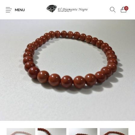
0
MENU
Novedades
En oferta !
DECORACIÓN
DINOSAURIOS
ESOTERISMO
FÓSILES
JOYAS
METEORITOS
PRODUCTOS DE
MINERALES
CONSUMO