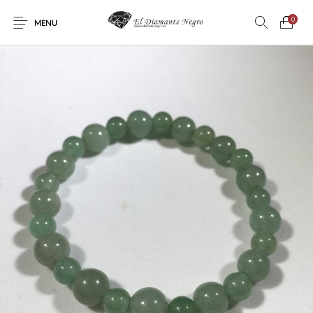
0
MENU
Novedades
En oferta !
DECORACIÓN
DINOSAURIOS
ESOTERISMO
FÓSILES
JOYAS
METEORITOS
PRODUCTOS DE
MINERALES
CONSUMO