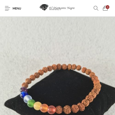
0
MENU
Novedades
En oferta !
DECORACIÓN
DINOSAURIOS
ESOTERISMO
FÓSILES
JOYAS
METEORITOS
PRODUCTOS DE
MINERALES
CONSUMO