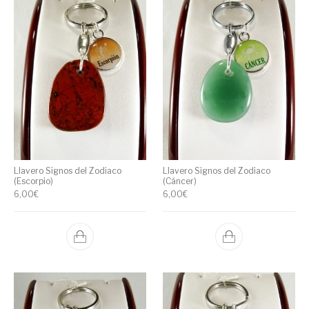
Llavero Signos del Zodiaco
Llavero Signos del Zodiaco
(Escorpio)
(Cáncer)
6,00
€
6,00
€