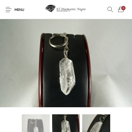
0
MENU
Novedades
En oferta !
DECORACIÓN
DINOSAURIOS
ESOTERISMO
FÓSILES
JOYAS
METEORITOS
PRODUCTOS DE
MINERALES
CONSUMO