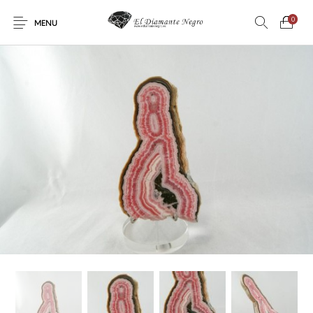
0
MENU
Novedades
En oferta !
DECORACIÓN
DINOSAURIOS
ESOTERISMO
FÓSILES
JOYAS
METEORITOS
PRODUCTOS DE
MINERALES
CONSUMO