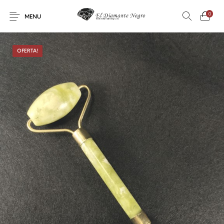
0
MENU
OFERTA!
Novedades
En oferta !
DECORACIÓN
DINOSAURIOS
ESOTERISMO
FÓSILES
JOYAS
METEORITOS
PRODUCTOS DE
MINERALES
CONSUMO