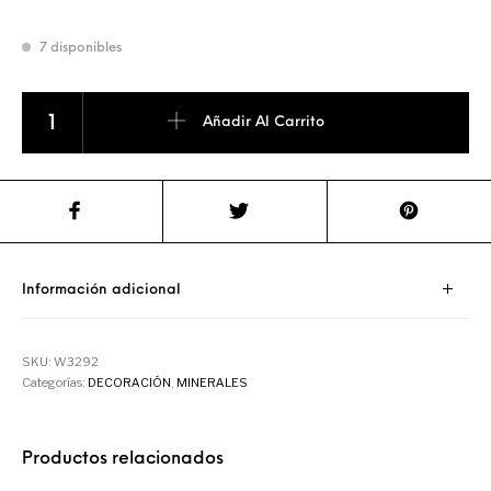
7 disponibles
JADE RODILLO MASAJEADOR DE CARA Y CUELLO cantidad
Añadir Al Carrito
Información adicional
SKU:
W3292
Categorías:
DECORACIÓN
,
MINERALES
Productos relacionados