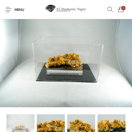
0
MENU
Novedades
En oferta !
DECORACIÓN
DINOSAURIOS
ESOTERISMO
FÓSILES
JOYAS
METEORITOS
PRODUCTOS DE
MINERALES
CONSUMO