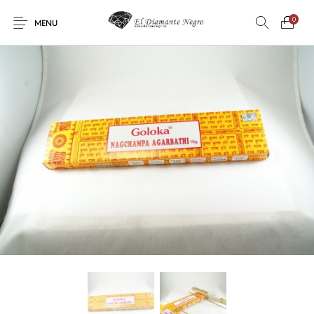
0
MENU
Novedades
En oferta !
DECORACIÓN
DINOSAURIOS
ESOTERISMO
FÓSILES
JOYAS
METEORITOS
PRODUCTOS DE
MINERALES
CONSUMO