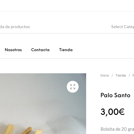
Select Cate
Nosotros
Contacta
Tienda
CIÓN
DINOSAURIOS
ESOTERISMO
F
Inicio
/
Tienda
/
Palo Santo
PRODUCTOS DE
MINERALES
CONSUMO
3,00
€
Bolsita de 20 gr