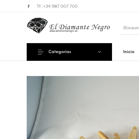
Tf .:
+34 987 007 700
Categorías
Inicio
Novedades
En oferta !
DECORA