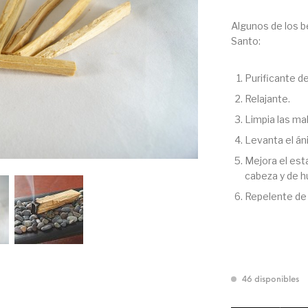
Algunos de los b
Santo:
Purificante d
Relajante.
Limpia las ma
Levanta el án
Mejora el esta
cabeza y de h
Repelente de
46 disponibles