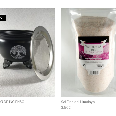
O!
 DE INCIENSO
Sal Fina del Himalaya
3,50
€