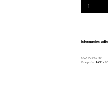
Palo Santo cant
Información adic
SKU:
Palo Santo
Categorías:
INCIENS