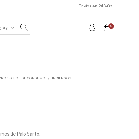
Envíos en 24/48h
0
gory
ÓSILES
JOYAS
METEORITOS
PRODUCTOS DE CONSUMO
/
INCIENSOS
amos de Palo Santo.