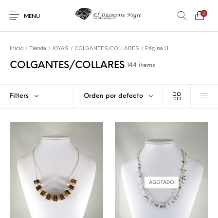
0
MENU
Inicio
/
Tienda
/
JOYAS
/
COLGANTES/COLLARES
/
Página 11
COLGANTES/COLLARES
144 items
Filters
Orden por defecto
Novedades
En oferta !
DECORACIÓN
DINOSAURIOS
ESOTERISMO
FÓSILES
JOYAS
METEORITOS
AGOTADO
PRODUCTOS DE
MINERALES
CONSUMO