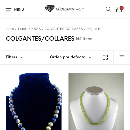
0
MENU
Inicio
/
Tienda
/
JOYAS
/
COLGANTES/COLLARES
/
Página 10
COLGANTES/COLLARES
144 items
Filters
Orden por defecto
Novedades
En oferta !
DECORACIÓN
DINOSAURIOS
ESOTERISMO
FÓSILES
JOYAS
METEORITOS
PRODUCTOS DE
MINERALES
CONSUMO