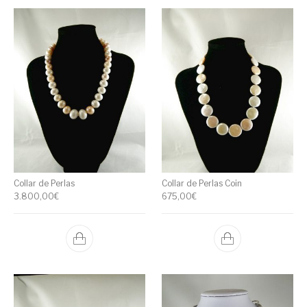
Collar de Perlas
Collar de Perlas Coin
3.800,00
€
675,00
€