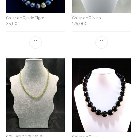
Collar de Ojo de Tigre
Collar de Olivino
35,00
€
125,00
€
COLLAR DE OLIVINO
Collar de Onix