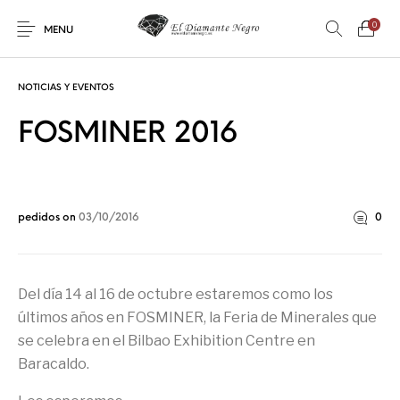
0
MENU
NOTICIAS Y EVENTOS
FOSMINER 2016
Novedades
En oferta !
DECORACIÓN
DINOSAURIOS
pedidos
on
03/10/2016
0
ESOTERISMO
FÓSILES
JOYAS
METEORITOS
Del día 14 al 16 de octubre estaremos como los
últimos años en FOSMINER, la Feria de Minerales que
se celebra en el Bilbao Exhibition Centre en
PRODUCTOS DE
MINERALES
CONSUMO
Baracaldo.