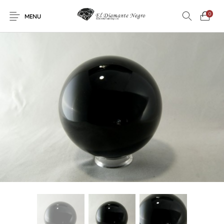
0
MENU
Novedades
En oferta !
DECORACIÓN
DINOSAURIOS
ESOTERISMO
FÓSILES
JOYAS
METEORITOS
PRODUCTOS DE
MINERALES
CONSUMO