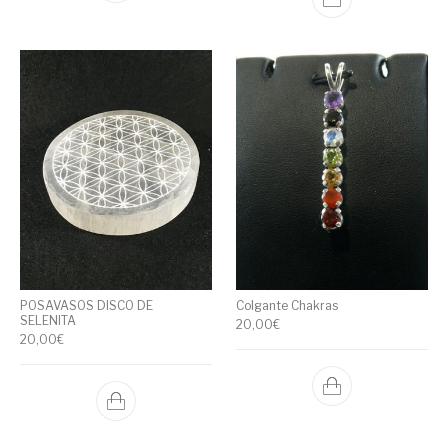
POSAVASOS DISCO DE
Colgante Chakras
SELENITA
20,00
€
20,00
€