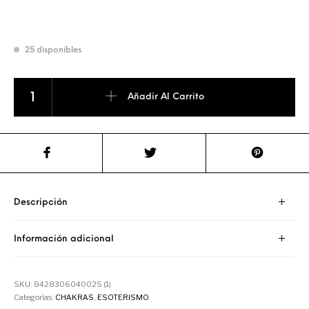
25 disponibles
Colgante Chakras cantidad
Añadir Al Carrito
Descripción
Información adicional
SKU:
8428306040025 (1)
Categorías:
CHAKRAS
,
ESOTERISMO