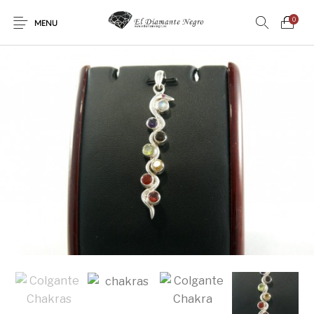
0
MENU
Novedades
En oferta !
DECORACIÓN
DINOSAURIOS
ESOTERISMO
FÓSILES
JOYAS
METEORITOS
PRODUCTOS DE
MINERALES
CONSUMO