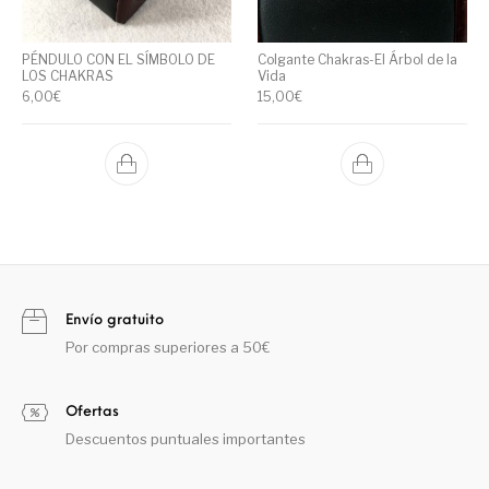
PÉNDULO CON EL SÍMBOLO DE
Colgante Chakras-El Árbol de la
LOS CHAKRAS
Vida
6,00
€
15,00
€
Envío gratuito
Por compras superiores a 50€
Ofertas
Descuentos puntuales importantes