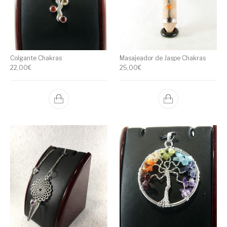
Colgante Chakras
Masajeador de Jaspe Chakras
22,00
€
25,00
€