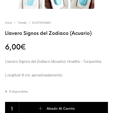
Inicio
/
Tienda
/
ESOTERISMO
Llavero Signos del Zodiaco (Acuario)
6,00
€
Llavero Signos del Zodiaco (Acuario). Howlita – Turquenita.
Longitud: 8 cm. aproximadamente.
5 disponibles
Llavero Signos del Zodiaco (Acuario) cantidad
Añadir Al Carrito