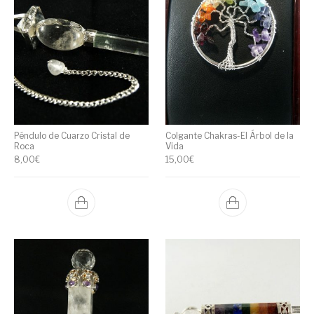
Péndulo de Cuarzo Cristal de
Colgante Chakras-El Árbol de la
Roca
Vida
8,00
€
15,00
€