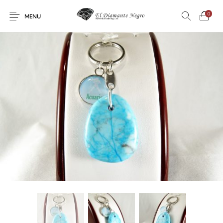
0
MENU
Novedades
En oferta !
DECORACIÓN
DINOSAURIOS
ESOTERISMO
FÓSILES
JOYAS
METEORITOS
PRODUCTOS DE
MINERALES
CONSUMO