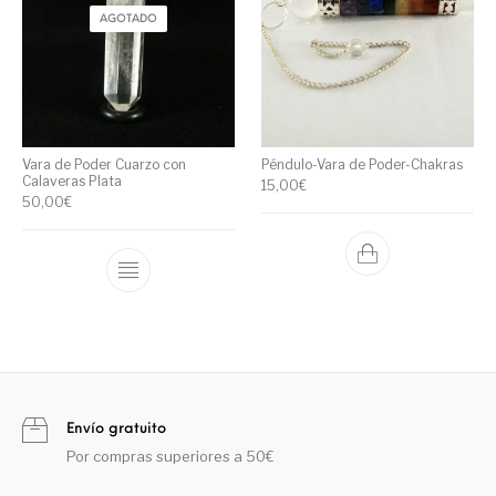
AGOTADO
Vara de Poder Cuarzo con
Péndulo-Vara de Poder-Chakras
Calaveras Plata
15,00
€
50,00
€
Envío gratuito
Por compras superiores a 50€