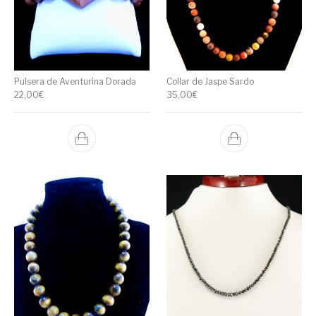
Pulsera de Aventurina Dorada
Collar de Jaspe Sardo
22,00
€
35,00
€