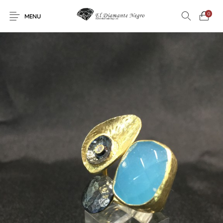
0
MENU
Novedades
En oferta !
DECORACIÓN
DINOSAURIOS
ESOTERISMO
FÓSILES
JOYAS
METEORITOS
PRODUCTOS DE
MINERALES
CONSUMO