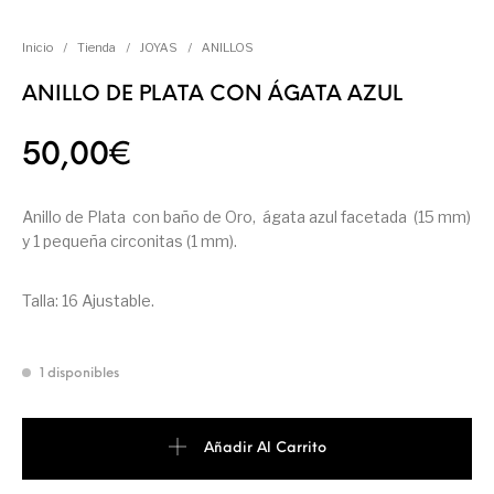
Inicio
/
Tienda
/
JOYAS
/
ANILLOS
ANILLO DE PLATA CON ÁGATA AZUL
50,00
€
Anillo de Plata con baño de Oro, ágata azul facetada (15 mm)
y 1 pequeña circonitas (1 mm).
Talla: 16 Ajustable.
1 disponibles
Añadir Al Carrito